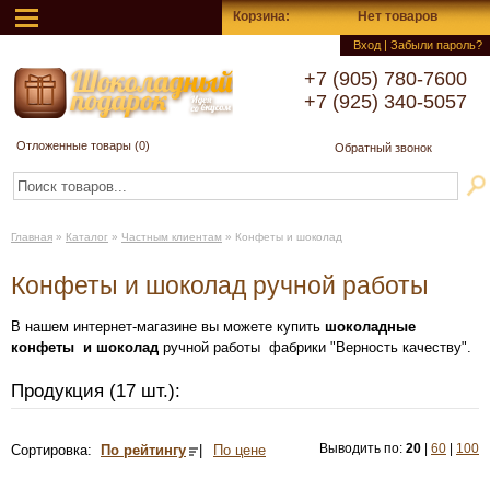
Корзина
:
Нет товаров
Вход
|
Забыли пароль?
+7 (905) 780-7600
+7 (925) 340-5057
Отложенные товары (
0
)
Обратный звонок
Главная
»
Каталог
»
Частным клиентам
»
Конфеты и шоколад
Конфеты и шоколад ручной работы
В нашем интернет-магазине вы можете купить
шоколадные
конфеты и шоколад
ручной работы фабрики "Верность качеству".
Продукция (17 шт.):
Сортировка:
По рейтингу
|
По цене
Выводить по:
20
|
60
|
100