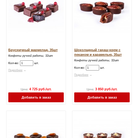
Брусничный мармелад, 35шт
Шоколадный ганаш-крем с
пеканом и карамелью, 35шт
Конфеты ручной работы, 32шт
Конфеты ручной работы, 32шт
Кол-во:
шт.
Кол-во:
шт.
Подробнее
→
Подробнее
→
4 725 руб./шт.
3 850 руб./шт.
Цена:
Цена:
Добавить в заказ
Добавить в заказ