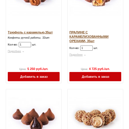
Трюфель с карамелью,35шт
ПРАЛИНЕ С
КАРАМЕЛИЗОВАННЫМИ
Конфеты ручной работы, 32шт
ОРЕХАМИ, 35шт
Кол-во:
шт.
Кол-во:
шт.
Подробнее
→
Подробнее
→
5 250 руб./шт.
4 725 руб./шт.
Цена:
Цена:
Добавить в заказ
Добавить в заказ