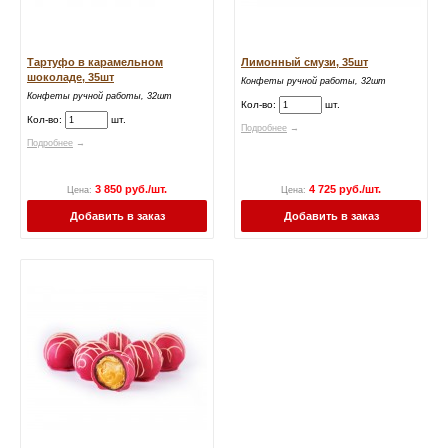
Тартуфо в карамельном
Лимонный смузи, 35шт
шоколаде, 35шт
Конфеты ручной работы, 32шт
Конфеты ручной работы, 32шт
Кол-во:
шт.
Кол-во:
шт.
Подробнее
→
Подробнее
→
3 850 руб./шт.
4 725 руб./шт.
Цена:
Цена:
Добавить в заказ
Добавить в заказ