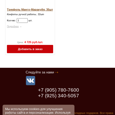
Трюфель Манго-Маракуйя, 35шт
Конфеты ручной работы, 32шт
Кол-во:
шт.
Подробнее
→
4 725 руб./шт.
Цена:
Добавить в заказ
Следуйте за нами
+7 (905) 780-7600
+7 (925) 340-5057
Мы используем cookies для улучшения
работы сайта и персонализации. Используя
© 2005 - 2026 Chocolate.com.ru - Производство шоколадных подарков.
Все права