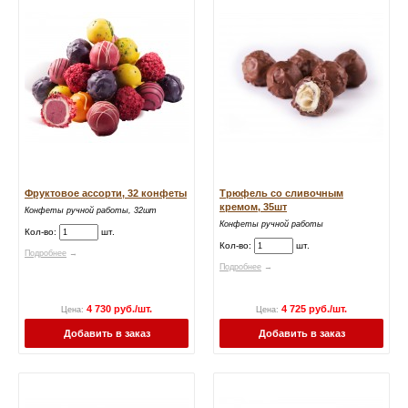
Фруктовое ассорти, 32 конфеты
Трюфель со сливочным
кремом, 35шт
Конфеты ручной работы, 32шт
Конфеты ручной работы
Кол-во:
шт.
Кол-во:
шт.
Подробнее
→
Подробнее
→
4 730 руб./шт.
4 725 руб./шт.
Цена:
Цена:
Добавить в заказ
Добавить в заказ