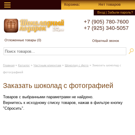
Корзина
:
Нет товаров
Вход
|
Забыли пароль?
+7 (905) 780-7600
+7 (925) 340-5057
Отложенные товары (
0
)
Обратный звонок
Главная
»
Каталог
»
Частным клиентам
»
Шоколад с фото
»
Заказать шоколад с
фотографией
Заказать шоколад с фотографией
Товаров с выбранными параметрами не найдено.
Вернитесь к исходному списку товаров, нажав в фильтре кнопку
"Сбросить".