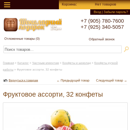
Корзина
:
Нет товаров
Вход
|
Забыли пароль?
+7 (905) 780-7600
+7 (925) 340-5057
Отложенные товары (
0
)
Обратный звонок
Главная
»
Каталог
»
Частным клиентам
»
Конфеты и шоколад
»
Конфеты ручной
работы
»
Фруктовое ассорти, 32 конфеты
Вернуться к товарам
← Предыдущий товар
Следующий товар →
Фруктовое ассорти, 32 конфеты