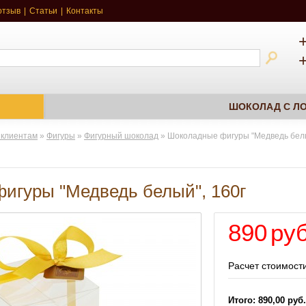
отзыв
|
Статьи
|
Контакты
ШОКОЛАД С ЛО
 клиентам
»
Фигуры
»
Фигурный шоколад
»
Шоколадные фигуры "Медведь белы
игуры "Медведь белый", 160г
890
руб
Расчет стоимости
Итого: 890,00 руб.