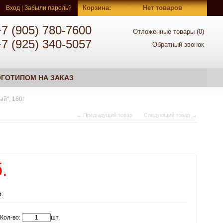
Корзина
:
Нет товаров
Вход
|
Забыли пароль?
+7 (905) 780-7600
Отложенные товары (
0
)
+7 (925) 340-5057
Обратный звонок
ГОТИПОМ НА ЗАКАЗ
й", 160г
← Предыдущий товар
Следующий товар →
.
:
Кол-во:
шт.