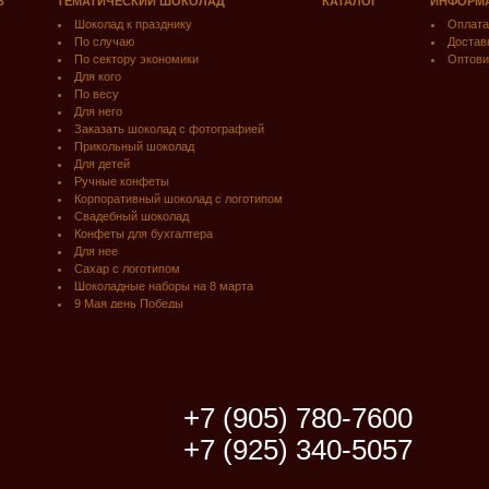
З
ТЕМАТИЧЕСКИЙ ШОКОЛАД
КАТАЛОГ
ИНФОРМ
Шоколад к празднику
Оплата
По случаю
Достав
По сектору экономики
Оптови
Для кого
По весу
Для него
Заказать шоколад с фотографией
Прикольный шоколад
Для детей
Ручные конфеты
Корпоративный шоколад с логотипом
Свадебный шоколад
Конфеты для бухгалтера
Для нее
Сахар с логотипом
Шоколадные наборы на 8 марта
9 Мая день Победы
+7 (905) 780-7600
+7 (925) 340-5057