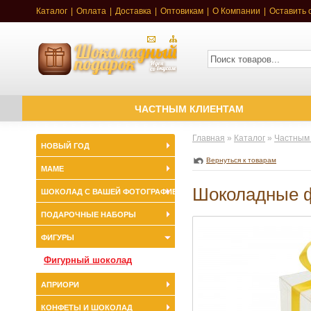
Каталог
|
Оплата
|
Доставка
|
Оптовикам
|
О Компании
|
Оставить 
ЧАСТНЫМ КЛИЕНТАМ
Главная
»
Каталог
»
Частным
НОВЫЙ ГОД
Вернуться к товарам
МАМЕ
Шоколадные ф
ШОКОЛАД С ВАШЕЙ ФОТОГРАФИЕЙ
ПОДАРОЧНЫЕ НАБОРЫ
ФИГУРЫ
Фигурный шоколад
АПРИОРИ
КОНФЕТЫ И ШОКОЛАД