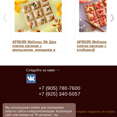
APRIORI Wellness 50г Шок
APRIORI Wellness 50г 
плитка овсяная с
плитка овсяная с кешь
апельсином, миндалем и
клубникой
фисташкой
270 руб.
270 руб.
Цена:
Цена:
Следуйте за нами
+7 (905) 780-7600
+7 (925) 340-5057
Мы используем cookies для улучшения
работы сайта и персонализации. Используя
© 2005 - 2026 Chocolate.com.ru - Производство шоколадных подарков.
Все права
защищены.
сайт или кликая на "Я согласен", вы