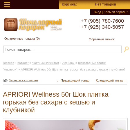
Корзина
:
Нет товаров
Вход
|
Забыли пароль?
+7 (905) 780-7600
+7 (925) 340-5057
Отложенные товары (
0
)
Обратный звонок
Главная
»
Каталог
»
Частным клиентам
»
Априори
»
Шоколадные плитки
"Априори"
»
APRIORI Wellness 50г Шок плитка горькая без сахара с кешью и клубникой
Вернуться к товарам
← Предыдущий товар
Следующий товар →
APRIORI Wellness 50г Шок плитка
горькая без сахара с кешью и
клубникой