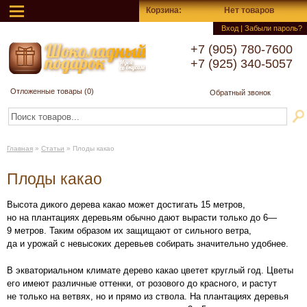
Корзина
:
Нет товаров
Вход
|
Забыли пароль?
+7 (905) 780-7600
+7 (925) 340-5057
Отложенные товары (
0
)
Обратный звонок
Главная
»
Статьи
»
Плоды какао
Плоды какао
Высота дикого дерева какао может достигать 15 метров,
но на плантациях деревьям обычно дают вырасти только до 6—
9 метров. Таким образом их защищают от сильного ветра,
да и урожай с невысоких деревьев собирать значительно удобнее.
В экваториальном климате дерево какао цветет круглый год. Цветы
его имеют различные оттенки, от розового до красного, и растут
не только на ветвях, но и прямо из ствола. На плантациях деревья