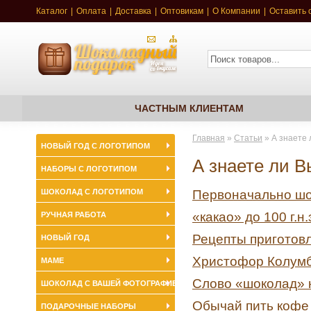
Каталог
|
Оплата
|
Доставка
|
Оптовикам
|
О Компании
|
Оставить 
ЧАСТНЫМ КЛИЕНТАМ
Главная
»
Статьи
»
А знаете 
НОВЫЙ ГОД С ЛОГОТИПОМ
А знаете ли Вы
НАБОРЫ С ЛОГОТИПОМ
Первоначально шок
ШОКОЛАД С ЛОГОТИПОМ
«какао» до 100 г.н.
РУЧНАЯ РАБОТА
Рецепты приготовл
НОВЫЙ ГОД
Христофор Колумб
МАМЕ
Слово «шоколад» 
ШОКОЛАД С ВАШЕЙ ФОТОГРАФИЕЙ
Обычай пить кофе
ПОДАРОЧНЫЕ НАБОРЫ