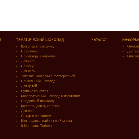
З
ТЕМАТИЧЕСКИЙ ШОКОЛАД
КАТАЛОГ
ИНФОРМ
Шоколад к празднику
Оплата
По случаю
Достав
По сектору экономики
Оптови
Для кого
По весу
Для него
Заказать шоколад с фотографией
Прикольный шоколад
Для детей
Ручные конфеты
Корпоративный шоколад с логотипом
Свадебный шоколад
Конфеты для бухгалтера
Для нее
Сахар с логотипом
Шоколадные наборы на 8 марта
9 Мая день Победы