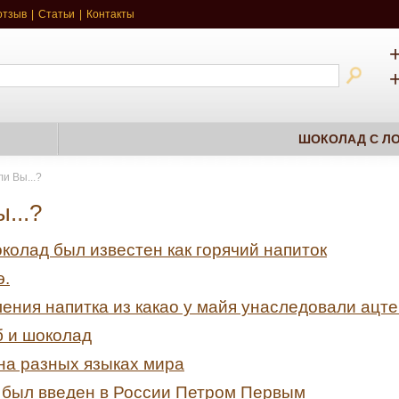
отзыв
|
Статьи
|
Контакты
ШОКОЛАД С ЛО
ли Вы...?
...?
олад был известен как горячий напиток
э.
ения напитка из какао у майя унаследовали ацте
 и шоколад
на разных языках мира
 был введен в России Петром Первым